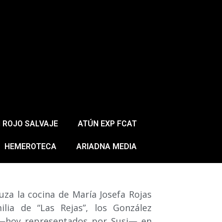
 ROJO SALVAJE
ATÚN EXP FCAT
HEMEROTECA
ARIADNA MEDIA
uza la cocina de María Josefa Rojas
ilia de “Las Rejas”, los González
 —hoy representados por Susi— en