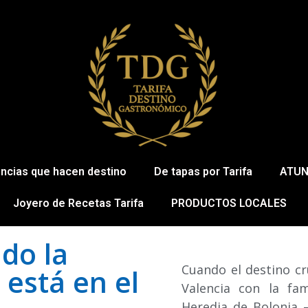
encias que hacen destino
De tapas por Tarifa
ATUN
Joyero de Recetas Tarifa
PRODUCTOS LOCALES
ndo la
Cuando el destino cr
 está en el
Valencia con la fam
Heredia de Bolonia