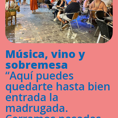
Música, vino y
sobremesa
“Aquí puedes
quedarte hasta bien
entrada la
madrugada.